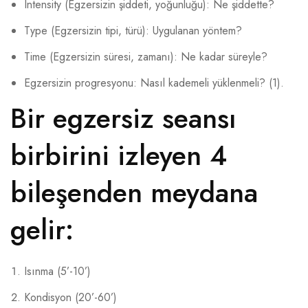
Intensity (Egzersizin şiddeti, yoğunluğu): Ne şiddette?
Type (Egzersizin tipi, türü): Uygulanan yöntem?
ÖRNEK SONUÇLAR
Time (Egzersizin süresi, zamanı): Ne kadar süreyle?
KENDINIZI TANIYIN
Egzersizin progresyonu: Nasıl kademeli yüklenmeli? (1).
Bir egzersiz seansı
İLETIŞIM
birbirini izleyen 4
bileşenden meydana
gelir:
Isınma (5’-10’)
Kondisyon (20’-60’)