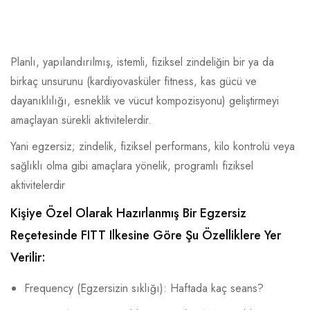
Planlı, yapılandırılmış, istemli, fiziksel zindeliğin bir ya da
birkaç unsurunu (kardiyovasküler fitness, kas gücü ve
ANASAYFA
dayanıklılığı, esneklik ve vücut kompozisyonu) geliştirmeyi
amaçlayan sürekli aktivitelerdir.
HAKKIMIZDA
Yani egzersiz; zindelik, fiziksel performans, kilo kontrolü veya
sağlıklı olma gibi amaçlara yönelik, programlı fiziksel
RA DIYET SHOP
aktivitelerdir
FONKSIYONEL SPORCU
Kişiye Özel Olarak Hazırlanmış Bir Egzersiz
Reçetesinde FITT Ilkesine Göre Şu Özelliklere Yer
BESLENMESI
Verilir:
ANYTEST GIDA İNTOLERANS
Frequency (Egzersizin sıklığı): Haftada kaç seans?
TESTI