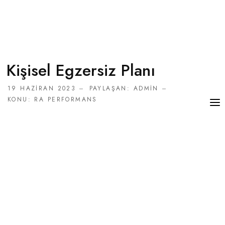
Kişisel Egzersiz Planı
19 HAZIRAN 2023
PAYLAŞAN:
ADMIN
KONU:
RA PERFORMANS
RANDEVU AL
GIRIŞ YAP
KAYIT OL