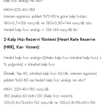
kalp hızı aralığı ne olur?
MKH=220-40=180
İstenen egzersiz şiddeti %70-80’e göre kalp hızları;
180×0,7=126 vuru/dk ve 180×0,80=144 vuru/dk olur.
Hedef kalp hızı aralığı = 126-144 vuru/dk’dır.
2-Kalp Hızı Rezervi Yöntemi (Heart Rate Reserve
(HRR), Kar- Vonen):
Hedef kalp hızı aralığı=[(Maks kalp hızı-İstirahat kalp hızı) x
% yoğunluk] + İstirahat kalp hızı
Örnek:
Yaş 40, istirahat kalp hızı 60/dk, istenen egzersiz
şiddeti %60-80 ise hedef kalp hızı aralığı ne olur?
MKH: 220-40=180 vuru/dk
180 (maks)-60 (ist)=120 (Kalp hızı rezervi)
120×0,6=72+60=132 vuru/dk ve 120×0,8=96+60=156