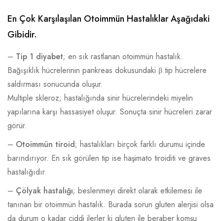
En Çok Karşılaşılan Otoimmün Hastalıklar Aşağıdaki
ÖRNEK SONUÇLAR
Gibidir.
KENDINIZI TANIYIN
–
Tip 1 diyabet
; en sık rastlanan otoimmün hastalık.
Bağışıklık hücrelerinin pankreas dokusundaki β tip hücrelere
İLETIŞIM
saldırması sonucunda oluşur.
Multiple skleroz; hastalığında sinir hücrelerindeki miyelin
yapılarına karşı hassasiyet oluşur. Sonuçta sinir hücreleri zarar
görür.
–
Otoimmün tiroid
; hastalıkları birçok farklı durumu içinde
barındırıyor. En sık görülen tip ise haşimato tiroiditi ve graves
hastalığıdır.
–
Çölyak hastalığı
; beslenmeyi direkt olarak etkilemesi ile
tanınan bir otoimmün hastalık. Burada sorun gluten alerjisi olsa
da durum o kadar ciddi ilerler ki gluten ile beraber komşu