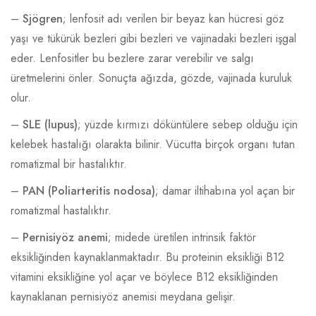
–
Sjögren
; lenfosit adı verilen bir beyaz kan hücresi göz
yaşı ve tükürük bezleri gibi bezleri ve vajinadaki bezleri işgal
eder. Lenfositler bu bezlere zarar verebilir ve salgı
üretmelerini önler. Sonuçta ağızda, gözde, vajinada kuruluk
olur.
–
SLE (lupus)
; yüzde kırmızı döküntülere sebep olduğu için
kelebek hastalığı olarakta bilinir. Vücutta birçok organı tutan
romatizmal bir hastalıktır.
–
PAN (Poliarteritis nodosa)
; damar iltihabına yol açan bir
romatizmal hastalıktır.
–
Pernisiyöz anemi
; midede üretilen intrinsik faktör
eksikliğinden kaynaklanmaktadır. Bu proteinin eksikliği B12
vitamini eksikliğine yol açar ve böylece B12 eksikliğinden
kaynaklanan pernisiyöz anemisi meydana gelişir.