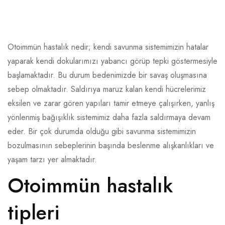
Otoimmün hastalık nedir; kendi savunma sistemimizin hatalar
yaparak kendi dokularımızı yabancı görüp tepki göstermesiyle
ANASAYFA
başlamaktadır. Bu durum bedenimizde bir savaş oluşmasına
sebep olmaktadır. Saldırıya maruz kalan kendi hücrelerimiz
HAKKIMIZDA
eksilen ve zarar gören yapıları tamir etmeye çalışırken, yanlış
yönlenmiş bağışıklık sistemimiz daha fazla saldırmaya devam
RA DIYET SHOP
eder. Bir çok durumda olduğu gibi savunma sistemimizin
bozulmasının sebeplerinin başında beslenme alışkanlıkları ve
FONKSIYONEL SPORCU
yaşam tarzı yer almaktadır.
BESLENMESI
Otoimmün hastalık
ANYTEST GIDA İNTOLERANS
tipleri
TESTI