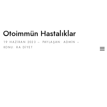
Otoimmün Hastalıklar
19 HAZIRAN 2023
PAYLAŞAN:
ADMIN
KONU:
RA DIYET
RANDEVU AL
GIRIŞ YAP
KAYIT OL