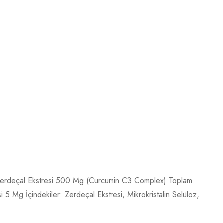
sül Zerdeçal Ekstresi 500 Mg (Curcumin C3 Complex) Toplam
Mg İçindekiler: Zerdeçal Ekstresi, Mikrokristalin Selüloz,