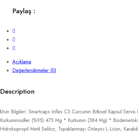
Bitkisel
Paylaş :
Kapsül
quantity
Açıklama
Değerlendirmeler (0)
Description
Ürün Bilgileri: Smartcaps Inflex C3 Curcumin Bitkisel Kapsül Serv
Kurkuminoidler (%95) 475 Mg * Kurkumin (384 Mg) * Bisdemetoksiku
Hidroksipropil Metil Seliloz, Topaklanmayı Önleyici:L-Lösin, Karabi