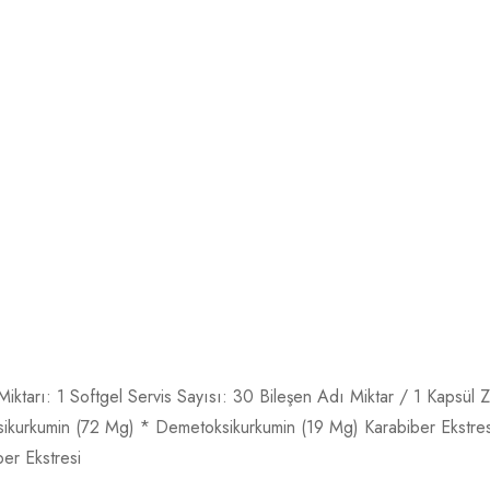
is Miktarı: 1 Softgel Servis Sayısı: 30 Bileşen Adı Miktar / 1 Kap
rkumin (72 Mg) * Demetoksikurkumin (19 Mg) Karabiber Ekstresi 5 
ber Ekstresi