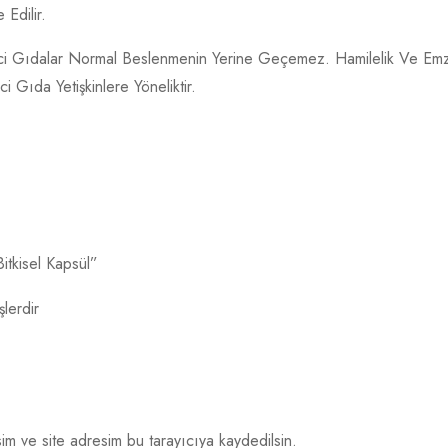
 Edilir.
ici Gıdalar Normal Beslenmenin Yerine Geçemez. Hamilelik Ve Emz
 Gıda Yetişkinlere Yöneliktir.
itkisel Kapsül”
şlerdir
im ve site adresim bu tarayıcıya kaydedilsin.