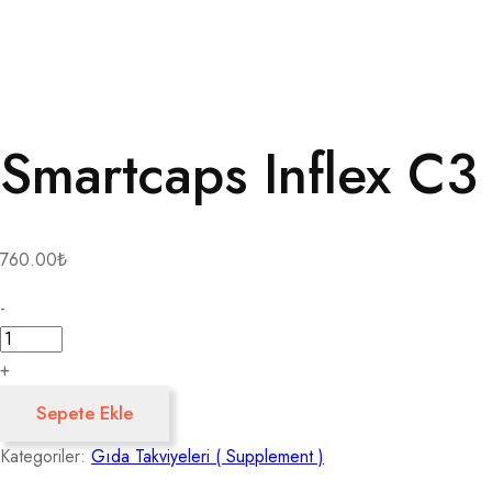
Smartcaps Inflex C3
760.00
₺
Smartcaps
-
Inflex
C3
+
2000
Sepete Ekle
X
Kategoriler:
Gıda Takviyeleri ( Supplement )
Curcumin
30