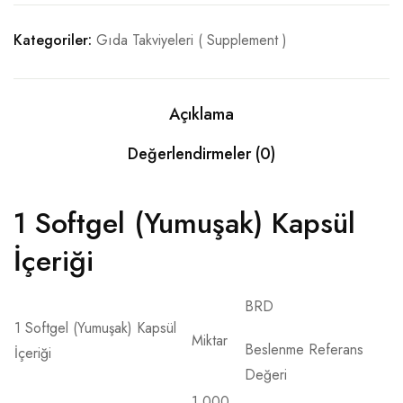
Kategoriler:
Gıda Takviyeleri ( Supplement )
ÖRNEK SONUÇLAR
KENDINIZI TANIYIN
Açıklama
İLETIŞIM
Değerlendirmeler (0)
1 Softgel (Yumuşak) Kapsül
İçeriği
BRD
1 Softgel (Yumuşak) Kapsül
Miktar
Beslenme Referans
İçeriği
Değeri
1.000