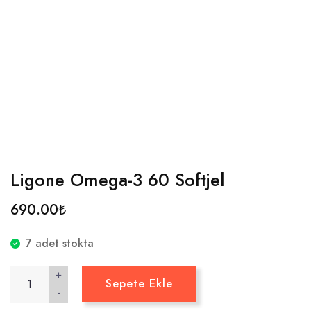
ANASAYFA
HAKKIMIZDA
RA DIYET SHOP
Ligone Omega-3 60 Softjel
690.00
₺
FONKSIYONEL SPORCU
BESLENMESI
7 adet stokta
+
ANYTEST GIDA İNTOLERANS
Sepete Ekle
-
TESTI