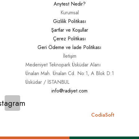
Anytest Nedir?
Kurumsal
Gizlilik Politikası
Şartlar ve Koşullar
Çerez Politikası
Geri Ödeme ve İade Politikası
İletişim
Medeniyet Teknopark Üsküdar Alanı
Ünalan Mah. Ünalan Cd. No:1, A Blok D:1
Üsküdar / İSTANBUL
info@radiyet.com
stagram
RA Diyet 2026 ©
Designed By
CodiaSoft