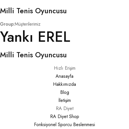
ÖRNEK SONUÇLAR
Milli Tenis Oyuncusu
KENDINIZI TANIYIN
Group:
Müşterilerimiz
Yankı EREL
İLETIŞIM
Milli Tenis Oyuncusu
Hızlı Erişim
Anasayfa
Hakkımızda
Blog
İletişim
RA Diyet
RA Diyet Shop
Fonksiyonel Sporcu Beslenmesi