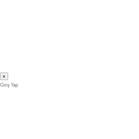
Confirm Password
Login
×
Giriş Yap
E-Posta
Şifre