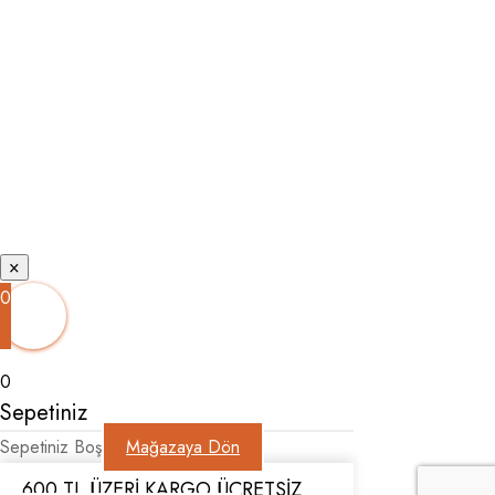
Keep me signed in
Forgot your password?
×
0
0
Sepetiniz
Sepetiniz Boş
Mağazaya Dön
600 TL ÜZERİ KARGO ÜCRETSİZ